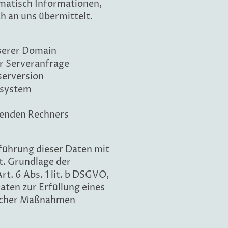
matisch Informationen,
h an uns übermittelt.
nserer Domain
r Serveranfrage
erversion
ssystem
fenden Rechners
führung dieser Daten mit
t. Grundlage der
t. 6 Abs. 1 lit. b DSGVO,
aten zur Erfüllung eines
licher Maßnahmen